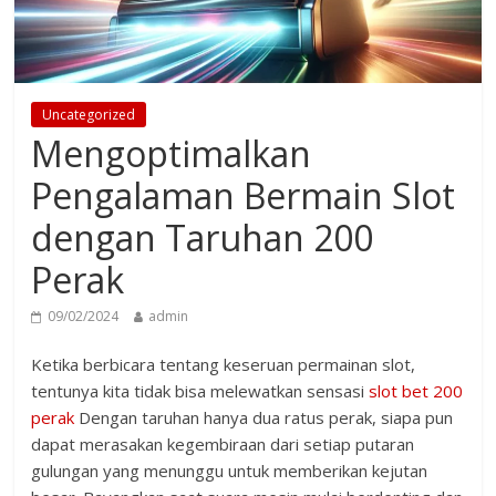
Uncategorized
Mengoptimalkan
Pengalaman Bermain Slot
dengan Taruhan 200
Perak
09/02/2024
admin
Ketika berbicara tentang keseruan permainan slot,
tentunya kita tidak bisa melewatkan sensasi
slot bet 200
perak
Dengan taruhan hanya dua ratus perak, siapa pun
dapat merasakan kegembiraan dari setiap putaran
gulungan yang menunggu untuk memberikan kejutan