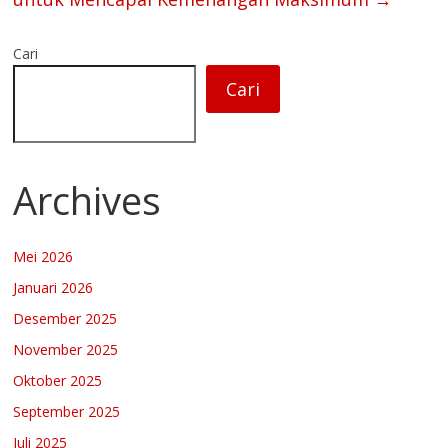
Cari
Cari
Archives
Mei 2026
Januari 2026
Desember 2025
November 2025
Oktober 2025
September 2025
Juli 2025