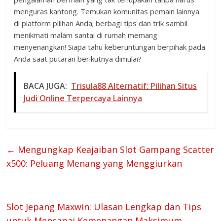
menguras kantong. Temukan komunitas pemain lainnya
di platform pilihan Anda; berbagi tips dan trik sambil
menikmati malam santai di rumah memang
menyenangkan! Siapa tahu keberuntungan berpihak pada
Anda saat putaran berikutnya dimulai?
BACA JUGA:
Trisula88 Alternatif: Pilihan Situs
Judi Online Terpercaya Lainnya
←
Mengungkap Keajaiban Slot Gampang Scatter
x500: Peluang Menang yang Menggiurkan
Slot Jepang Maxwin: Ulasan Lengkap dan Tips
untuk Mencapai Kemenangan Maksimum
→