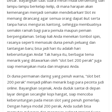
besar. Bayangkan saat suara mesin mulai berdenting dan
lampu-lampu berkelap-kelip, di mana harapan akan
kemenangan menjadi semakin mendebarkan! Slot ini
memang dirancang agar semua orang dapat ikut serta
tanpa harus menguras kantong, sehingga membuatnya
semakin ramah bagi para pemula maupun pemain
berpengalaman. Setiap kali Anda menekan tombol spin,
rasanya seperti memasuki dunia penuh peluang dan
tantangan baru; bisa jadi hari itu adalah hari
keberuntungan Anda! Tak hanya itu, berbagai tema
menarik yang ditawarkan oleh “slot bet 200 perak” juga
siap memanjakan mata dan imajinasi Anda.
Di dunia permainan daring yang penuh warna, “slot bet
200 perak” menjadi pilihan menarik bagi para pecinta judi
online. Bayangkan sejenak, Anda duduk santai di depan
layar dengan secangkir kopi hangat, siap mencoba
keberuntungan pada mesin slot yang penuh gemerlap.
Dengan hanya modal 200 perak, Anda sudah bisa