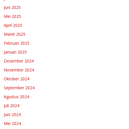
Juni 2025
Mei 2025
April 2025
Maret 2025
Februari 2025
Januari 2025
Desember 2024
November 2024
Oktober 2024
September 2024
Agustus 2024
Juli 2024
Juni 2024
Mei 2024