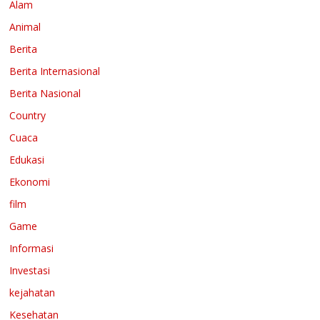
Alam
Animal
Berita
Berita Internasional
Berita Nasional
Country
Cuaca
Edukasi
Ekonomi
film
Game
Informasi
Investasi
kejahatan
Kesehatan