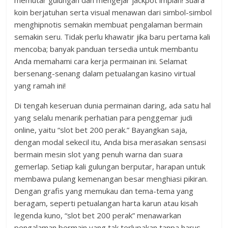
memutar gulungan dan mengejar jackpot impian! Suara
koin berjatuhan serta visual menawan dari simbol-simbol
menghipnotis semakin membuat pengalaman bermain
semakin seru. Tidak perlu khawatir jika baru pertama kali
mencoba; banyak panduan tersedia untuk membantu
Anda memahami cara kerja permainan ini. Selamat
bersenang-senang dalam petualangan kasino virtual
yang ramah ini!
Di tengah keseruan dunia permainan daring, ada satu hal
yang selalu menarik perhatian para penggemar judi
online, yaitu “slot bet 200 perak.” Bayangkan saja,
dengan modal sekecil itu, Anda bisa merasakan sensasi
bermain mesin slot yang penuh warna dan suara
gemerlap. Setiap kali gulungan berputar, harapan untuk
membawa pulang kemenangan besar menghiasi pikiran.
Dengan grafis yang memukau dan tema-tema yang
beragam, seperti petualangan harta karun atau kisah
legenda kuno, “slot bet 200 perak” menawarkan
pengalaman bermain yang tak terlupakan tanpa harus