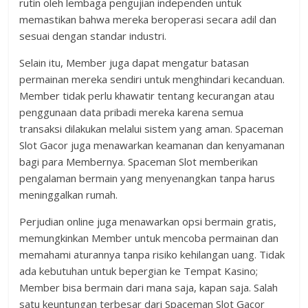
rutin oleh lembaga pengujian independen untuk
memastikan bahwa mereka beroperasi secara adil dan
sesuai dengan standar industri.
Selain itu, Member juga dapat mengatur batasan
permainan mereka sendiri untuk menghindari kecanduan.
Member tidak perlu khawatir tentang kecurangan atau
penggunaan data pribadi mereka karena semua
transaksi dilakukan melalui sistem yang aman. Spaceman
Slot Gacor juga menawarkan keamanan dan kenyamanan
bagi para Membernya. Spaceman Slot memberikan
pengalaman bermain yang menyenangkan tanpa harus
meninggalkan rumah.
Perjudian online juga menawarkan opsi bermain gratis,
memungkinkan Member untuk mencoba permainan dan
memahami aturannya tanpa risiko kehilangan uang. Tidak
ada kebutuhan untuk bepergian ke Tempat Kasino;
Member bisa bermain dari mana saja, kapan saja. Salah
satu keuntungan terbesar dari Spaceman Slot Gacor