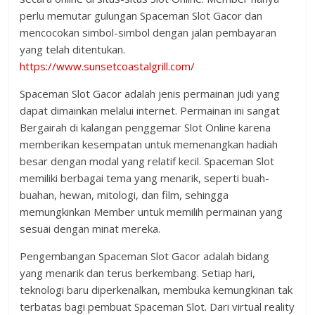
perlu memutar gulungan Spaceman Slot Gacor dan
mencocokan simbol-simbol dengan jalan pembayaran
yang telah ditentukan.
https://www.sunsetcoastalgrill.com/
Spaceman Slot Gacor adalah jenis permainan judi yang
dapat dimainkan melalui internet. Permainan ini sangat
Bergairah di kalangan penggemar Slot Online karena
memberikan kesempatan untuk memenangkan hadiah
besar dengan modal yang relatif kecil. Spaceman Slot
memiliki berbagai tema yang menarik, seperti buah-
buahan, hewan, mitologi, dan film, sehingga
memungkinkan Member untuk memilih permainan yang
sesuai dengan minat mereka.
Pengembangan Spaceman Slot Gacor adalah bidang
yang menarik dan terus berkembang. Setiap hari,
teknologi baru diperkenalkan, membuka kemungkinan tak
terbatas bagi pembuat Spaceman Slot. Dari virtual reality