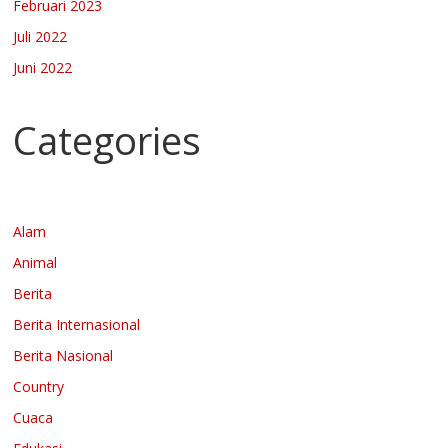
Februari 2023
Juli 2022
Juni 2022
Categories
Alam
Animal
Berita
Berita Internasional
Berita Nasional
Country
Cuaca