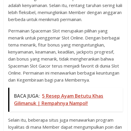
adalah kenyamanan. Selain itu, rentang taruhan sering kali
lebih fleksibel, memungkinkan Member dengan anggaran
berbeda untuk menikmati permainan.
Permainan Spaceman Slot merupakan pilihan yang
menarik untuk penggemar Slot Online. Dengan berbagai
tema menarik, fitur bonus yang menguntungkan,
kenyamanan, keamanan, keadilan, jackpots progresif,
dan bonus yang menarik, tidak mengherankan bahwa
Spaceman Slot Gacor terus menjadi favorit di dunia Slot
Online. Permainan ini menawarkan berbagai keuntungan
dan Kegembiraan bagi para Membernya.
BACA JUGA:
5 Resep Ayam Betutu Khas
Gilimanuk | Rempahnya Nampol!
Selain itu, beberapa situs juga menawarkan program
loyalitas di mana Member dapat mengumpulkan poin dan