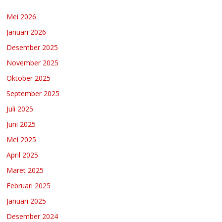
Mei 2026
Januari 2026
Desember 2025
November 2025
Oktober 2025
September 2025
Juli 2025
Juni 2025
Mei 2025
April 2025
Maret 2025
Februari 2025
Januari 2025
Desember 2024