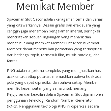
Memikat Member
Spaceman Slot Gacor adalah keragaman tema dan variasi
yang ditawarkannya. Desain grafis dan efek suara yang
canggih juga menambah pengalaman imersif, seringkali
menciptakan sebuah lingkungan yang menarik dan
menghibur yang memikat Member untuk terus kembali.
Member dapat menemukan permainan yang terinspirasi
dari berbagai topik, termasuk film, musik, mitologi, dan
fantasi.
RNG adalah algoritma kompleks yang menghasilkan hasil
acak untuk setiap putaran, memastikan bahwa tidak ada
pola yang dapat diprediksi dan bahwa setiap Member
memiliki kesempatan yang sama untuk menang.
Kejujuran dan keadilan dalam Spaceman Slot dijamin oleh
penggunaan teknologi Random Number Generator
(RNG). Penggunaan teknologi RNG ini diperiksa secara