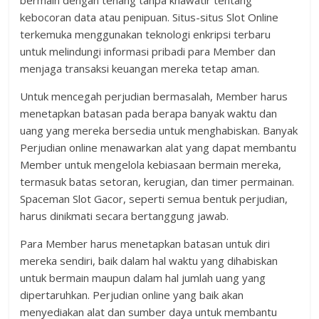
bermain dengan tenang tanpa khawatir tentang
kebocoran data atau penipuan. Situs-situs Slot Online
terkemuka menggunakan teknologi enkripsi terbaru
untuk melindungi informasi pribadi para Member dan
menjaga transaksi keuangan mereka tetap aman.
Untuk mencegah perjudian bermasalah, Member harus
menetapkan batasan pada berapa banyak waktu dan
uang yang mereka bersedia untuk menghabiskan. Banyak
Perjudian online menawarkan alat yang dapat membantu
Member untuk mengelola kebiasaan bermain mereka,
termasuk batas setoran, kerugian, dan timer permainan.
Spaceman Slot Gacor, seperti semua bentuk perjudian,
harus dinikmati secara bertanggung jawab.
Para Member harus menetapkan batasan untuk diri
mereka sendiri, baik dalam hal waktu yang dihabiskan
untuk bermain maupun dalam hal jumlah uang yang
dipertaruhkan. Perjudian online yang baik akan
menyediakan alat dan sumber daya untuk membantu