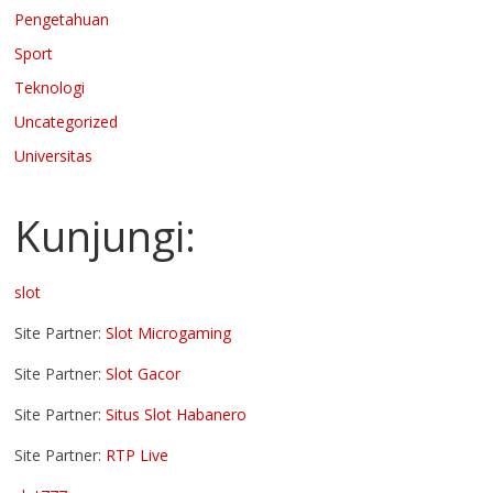
Pengetahuan
Sport
Teknologi
Uncategorized
Universitas
Kunjungi:
slot
Site Partner:
Slot Microgaming
Site Partner:
Slot Gacor
Site Partner:
Situs Slot Habanero
Site Partner:
RTP Live