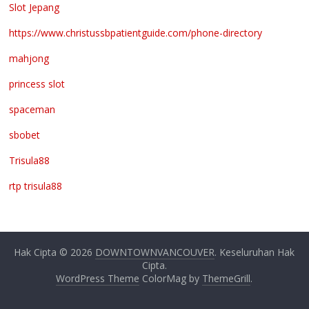
Slot Jepang
https://www.christussbpatientguide.com/phone-directory
mahjong
princess slot
spaceman
sbobet
Trisula88
rtp trisula88
Hak Cipta © 2026
DOWNTOWNVANCOUVER
. Keseluruhan Hak
Cipta.
WordPress Theme
ColorMag by
ThemeGrill
.