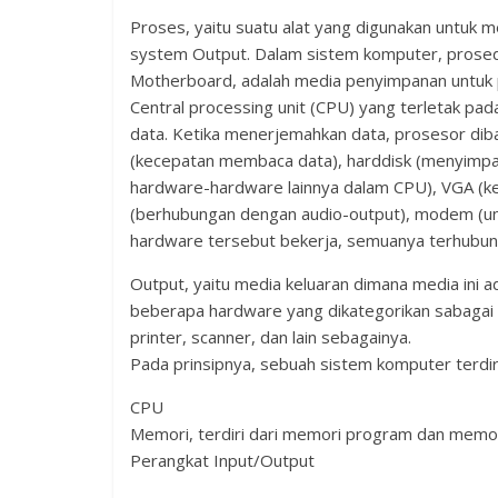
Proses, yaitu suatu alat yang digunakan untuk m
system Output. Dalam sistem komputer, prosedur
Motherboard, adalah media penyimpanan untuk 
Central processing unit (CPU) yang terletak pa
data. Ketika menerjemahkan data, prosesor di
(kecepatan membaca data), harddisk (menyimpan
hardware-hardware lainnya dalam CPU), VGA (ke
(berhubungan dengan audio-output), modem (untu
hardware tersebut bekerja, semuanya terhubun
Output, yaitu media keluaran dimana media ini a
beberapa hardware yang dikategorikan sabagai o
printer, scanner, dan lain sebagainya.
Pada prinsipnya, sebuah sistem komputer terdiri
CPU
Memori, terdiri dari memori program dan memor
Perangkat Input/Output