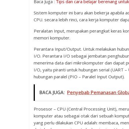
Baca Juga :
Tips dan cara belajar berenang untu
Sistem komputer ini baru akan bekerja apabila 
CPU. secara lebih rinci, cara kerja komputer dap
Peralatan Input, merupakan perangkat keras k
memori komputer.
Perantara Input/Output. Untuk melakukan hubun
I/O. Perantara I/O sebagai jembatan penghubun
menerima data dari mikrokomputer dan dapat p
I/O, yaitu piranti untuk hubungan serial (UART 
hubungan paralel (PIO – Paralel Input Output).
BACA JUGA:
Penyebab Pemanasan Globa
Prosesor – CPU (Central Processing Unit), meru
komputer atau sebagai otak dari sebuah kompute
yang perlu dilakukan CPU adalah: membaca, me