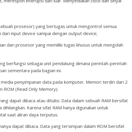
, merespon interupsi dari luar. Menyediakan clock dan sinyal
 sebuah prosesor) yang bertugas untuk mengontrol semua
dari input device sampai dengan output device;
ian dari prosesor yang memiliki tugas khusus untuk mengolah
ng berfungsi sebagai unit pendukung dimana perintah-perintah
pan sementara pada bagian ini.
 media penyimpanan data pada komputer. Memori terdiri dari 2
an ROM (Read Only Memory).
g dapat dibaca atau ditulisi. Data dalam sebuah RAM bersifat
aya dihilangkan. Karena sifat RAM hanya digunakan untuk
al saat aliran daya terputus.
anya dapat dibaca. Data yang tersimpan dalam ROM bersifat