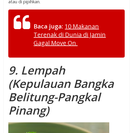
atau di pipihkan.
Baca juga:
10 Makanan
Terenak di Dunia di Jamin
Gagal Move On
9. Lempah
(Kepulauan Bangka
Belitung-Pangkal
Pinang)