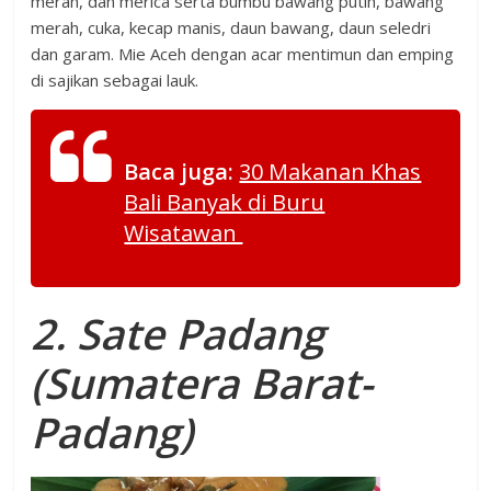
merah, dan merica serta bumbu bawang putih, bawang
merah, cuka, kecap manis, daun bawang, daun seledri
dan garam. Mie Aceh dengan acar mentimun dan emping
di sajikan sebagai lauk.
Baca juga:
30 Makanan Khas
Bali Banyak di Buru
Wisatawan
2. Sate Padang
(Sumatera Barat-
Padang)